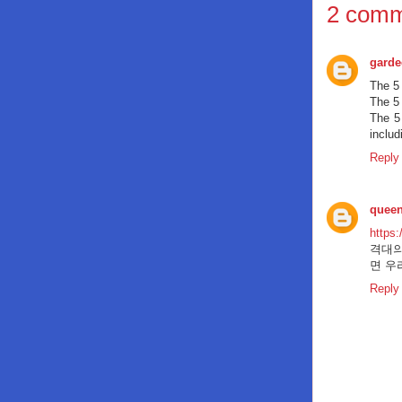
2 comm
gard
The 5 
The 5
The 
inclu
Reply
quee
https:
격대의
면 우
Reply