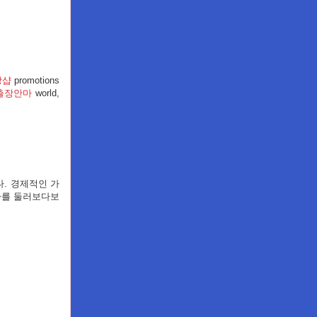
장샵
promotions
출장안마
world,
. 경제적인 가
라를 둘러보다보