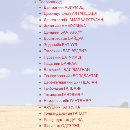
Төлөөлөгчид
Дангаагийн АВИРМЭД
Цэрэндуламын АЛТАНЦЭЦЭГ
Дашзэгвэгийн АМАРБАЯСГАЛАН
Жазагийн АМАРСАНАА
Цэндийн БААТАРХҮҮ
Доржготовын БАЙДРАГ
Эрдэнийн БАТ-ҮҮЛ
Тогоочийн БАТ-ЭРДЭНЭ
Пүрэвийн БАТЧИМЭГ
Нацагийн БАЯРАА
Батсүхийн БАЯРМАГНАЙ
Төмөртогоогийн БОЛДБААТАР
Цэрэнпунцагийн БУЯНДАЛАЙ
Ганболдын ГАНБАЯР
Тогмидын ГАНТӨМӨР
Нямдаваагийн ГАНТӨМӨР
Аюушийн ГАНТУЛГА
Гэндэндарамын ГАНХҮҮ
Рэнцэндагвын ДАГВА
Шаравын ОДГЭРЭЛ