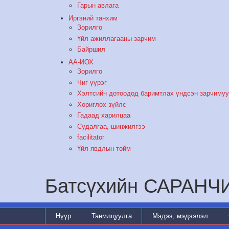
Гарын авлага
Иргэний танхим
Зорилго
Үйл ажиллагааны зарчим
Байршил
АА-ИОХ
Зорилго
Чиг үүрэг
Хэлтсийн дотоодод баримтлах үндсэн зарчиму
Хориглох зүйлс
Гадаад харилцаа
Судалгаа, шинжилгээ
facilitator
Үйл явдлын тойм
Батсүхийн САРАНЧ
Нүүр
Танмлцуулга
Мэдээ, мэдээлэл