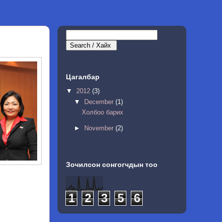
Цагалбар
▼
2012
(3)
▼
December
(1)
Холбоо барих
►
November
(2)
Зочилсон сонгогчдын тоо
1
2
3
5
6