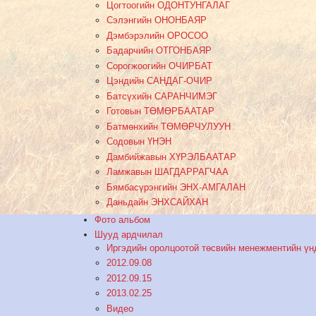
Цогтоогийн ОДОНТУНГАЛАГ
Сэлэнгийн ОНОНБАЯР
Дэмбэрэлийн ОРОСОО
Бадарчийн ОТГОНБАЯР
Сорогжоогийн ОЧИРБАТ
Цэндийн САНДАГ-ОЧИР
Батсүхийн САРАНЧИМЭГ
Готовын ТӨМӨРБААТАР
Батмөнхийн ТӨМӨРЧУЛУУН
Содовын ҮНЭН
Дамбийжавын ХҮРЭЛБААТАР
Ламжавын ШАГДАРРАГЧАА
Бямбасүрэнгийн ЭНХ-АМГАЛАН
Даньдайн ЭНХСАЙХАН
Фото альбом
Шууд ардчилал
Иргэдийн оролцоотой төсвийн менежментийн үн
2012.09.08
2012.09.15
2013.02.25
Видео