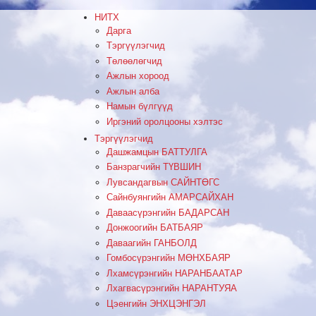
НИТХ
Дарга
Тэргүүлэгчид
Төлөөлөгчид
Ажлын хороод
Ажлын алба
Намын бүлгүүд
Иргэний оролцооны хэлтэс
Тэргүүлэгчид
Дашжамцын БАТТУЛГА
Банзрагчийн ТҮВШИН
Лувсандагвын САЙНТӨГС
Сайнбуянгийн АМАРСАЙХАН
Даваасүрэнгийн БАДАРСАН
Донжоогийн БАТБАЯР
Даваагийн ГАНБОЛД
Гомбосүрэнгийн МӨНХБАЯР
Лхамсүрэнгийн НАРАНБААТАР
Лхагвасүрэнгийн НАРАНТУЯА
Цэенгийн ЭНХЦЭНГЭЛ