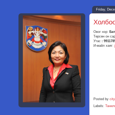
Friday, Dec
Холбоо
Овог нэр:
Ба
Төрсөн он са
Утас
: 991178
И-майл хаяг:
Posted by
city
Labels:
Танил