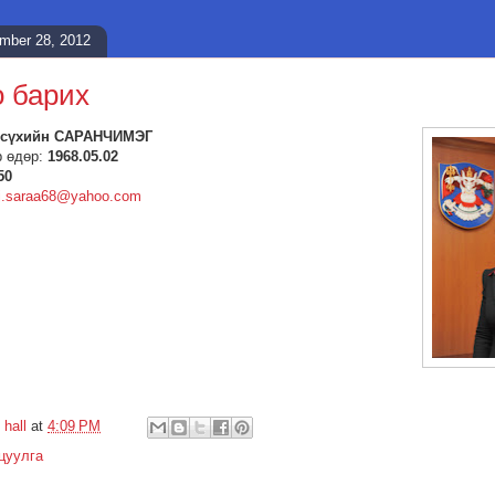
ember 28, 2012
 барих
тсүхийн САРАНЧИМЭГ
р өдөр:
1968.05.02
50
j.saraа68@yahoo.com
 hall
at
4:09 PM
цуулга