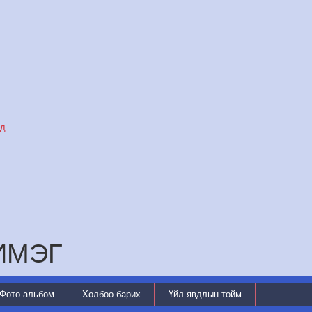
уд
ИМЭГ
Фото альбом
Холбоо барих
Үйл явдлын тойм